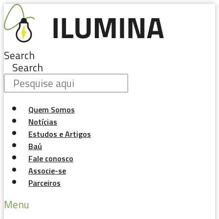
Pular
para
o
conteúdo
Search
Search
Quem Somos
Notícias
Estudos e Artigos
Baú
Fale conosco
Associe-se
Parceiros
Menu