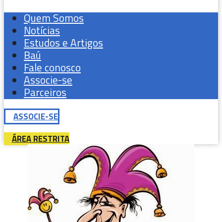
Quem Somos
Notícias
Estudos e Artigos
Baú
Fale conosco
Associe-se
Parceiros
ASSOCIE-SE
ÁREA RESTRITA