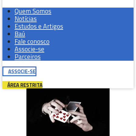
Quem Somos
Notícias
Estudos e Artigos
Baú
Fale conosco
Associe-se
Parceiros
ASSOCIE-SE
ÁREA RESTRITA