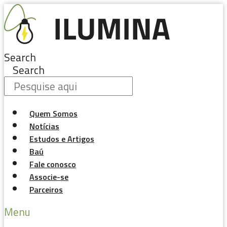
Pular
para
o
conteúdo
Search
Search
Quem Somos
Notícias
Estudos e Artigos
Baú
Fale conosco
Associe-se
Parceiros
Menu